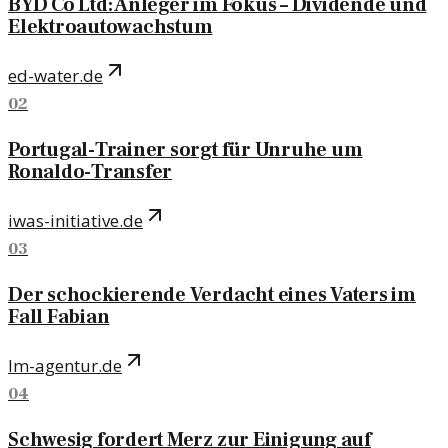
BYD Co Ltd: Anleger im Fokus – Dividende und
Elektroautowachstum
ed-water.de
02
Portugal-Trainer sorgt für Unruhe um
Ronaldo-Transfer
iwas-initiative.de
03
Der schockierende Verdacht eines Vaters im
Fall Fabian
lm-agentur.de
04
Schwesig fordert Merz zur Einigung auf