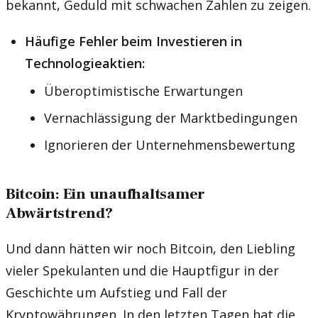
bekannt, Geduld mit schwachen Zahlen zu zeigen.
Häufige Fehler beim Investieren in
Technologieaktien:
Überoptimistische Erwartungen
Vernachlässigung der Marktbedingungen
Ignorieren der Unternehmensbewertung
Bitcoin: Ein unaufhaltsamer
Abwärtstrend?
Und dann hätten wir noch Bitcoin, den Liebling
vieler Spekulanten und die Hauptfigur in der
Geschichte um Aufstieg und Fall der
Kryptowährungen. In den letzten Tagen hat die