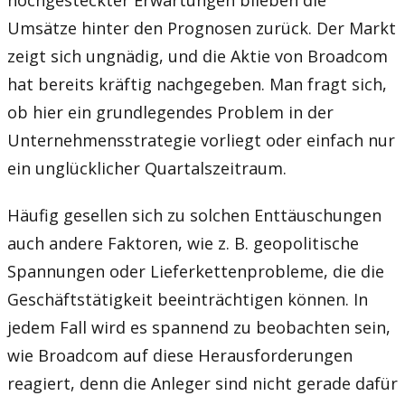
Umsätze hinter den Prognosen zurück. Der Markt
zeigt sich ungnädig, und die Aktie von Broadcom
hat bereits kräftig nachgegeben. Man fragt sich,
ob hier ein grundlegendes Problem in der
Unternehmensstrategie vorliegt oder einfach nur
ein unglücklicher Quartalszeitraum.
Häufig gesellen sich zu solchen Enttäuschungen
auch andere Faktoren, wie z. B. geopolitische
Spannungen oder Lieferkettenprobleme, die die
Geschäftstätigkeit beeinträchtigen können. In
jedem Fall wird es spannend zu beobachten sein,
wie Broadcom auf diese Herausforderungen
reagiert, denn die Anleger sind nicht gerade dafür