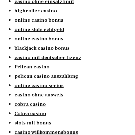
casino ohne einsatzlimit
highroller casino
online casino bonus
online slots echtgeld
online casino bonus
blackjack casino bonus
casino mit deutscher lizenz
Pelican casino
pelican casino auszahlung
online casino seriös
casino ohne ausweis
cobra casino
Cobra casino
slots mit bonus
casino willkommensbonus