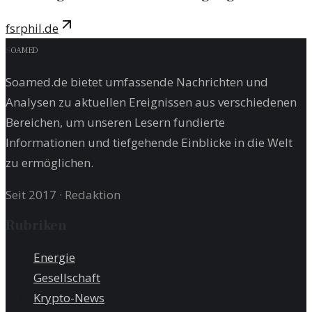
fsrphil.de
s
oamed
Soamed.de bietet umfassende Nachrichten und
Analysen zu aktuellen Ereignissen aus verschiedenen
Bereichen, um unseren Lesern fundierte
Informationen und tiefgehende Einblicke in die Welt
zu ermöglichen.
Seit 2017
·
Redaktion
Rubriken
Energie
Gesellschaft
Krypto-News