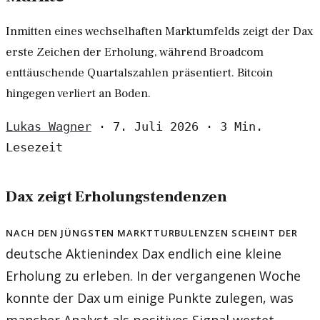
Inmitten eines wechselhaften Marktumfelds zeigt der Dax
erste Zeichen der Erholung, während Broadcom
enttäuschende Quartalszahlen präsentiert. Bitcoin
hingegen verliert an Boden.
Lukas Wagner
·
7. Juli 2026
·
3 Min.
Lesezeit
Dax zeigt Erholungstendenzen
Nach den jüngsten Marktturbulenzen scheint der
deutsche Aktienindex Dax endlich eine kleine
Erholung zu erleben. In der vergangenen Woche
konnte der Dax um einige Punkte zulegen, was