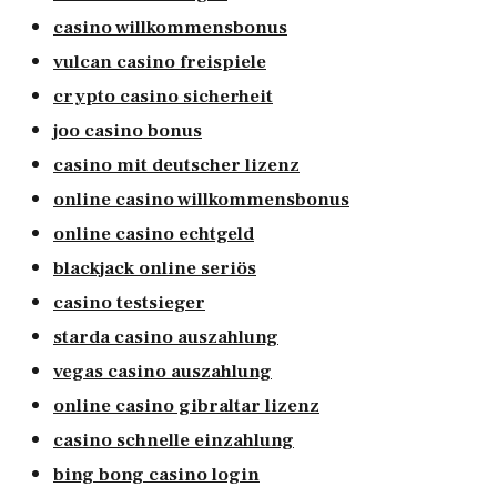
casino willkommensbonus
vulcan casino freispiele
crypto casino sicherheit
joo casino bonus
casino mit deutscher lizenz
online casino willkommensbonus
online casino echtgeld
blackjack online seriös
casino testsieger
starda casino auszahlung
vegas casino auszahlung
online casino gibraltar lizenz
casino schnelle einzahlung
bing bong casino login