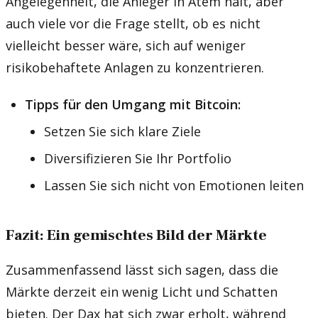
Angelegenheit, die Anleger in Atem hält, aber
auch viele vor die Frage stellt, ob es nicht
vielleicht besser wäre, sich auf weniger
risikobehaftete Anlagen zu konzentrieren.
Tipps für den Umgang mit Bitcoin:
Setzen Sie sich klare Ziele
Diversifizieren Sie Ihr Portfolio
Lassen Sie sich nicht von Emotionen leiten
Fazit: Ein gemischtes Bild der Märkte
Zusammenfassend lässt sich sagen, dass die
Märkte derzeit ein wenig Licht und Schatten
bieten. Der Dax hat sich zwar erholt, während