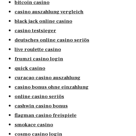
bitcoin casino
casino auszahlung vergleich
black jack online casino
casino testsieger
deutsches online casino seriös
live roulette casino
frumzi casino login
quick casino
curacao casino auszahlung
casino bonus ohne einzahlung
online casino seriös
cashwin casino bonus
flagman casino freispiele
smokace casino
cosmo casino login