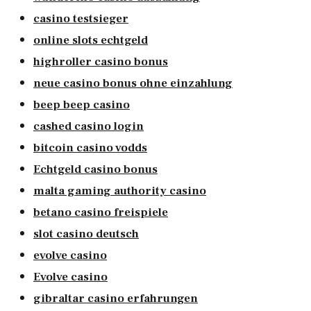
casino testsieger
online slots echtgeld
highroller casino bonus
neue casino bonus ohne einzahlung
beep beep casino
cashed casino login
bitcoin casino vodds
Echtgeld casino bonus
malta gaming authority casino
betano casino freispiele
slot casino deutsch
evolve casino
Evolve casino
gibraltar casino erfahrungen