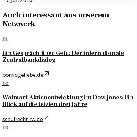
Auch interessant aus unserem
Netzwerk
01
Ein Gespräch über Geld: Der internationale
Zentralbankdialog
porridgeliebe.de
02
Walmart-Aktienentwicklung im Dow Jones: Ein
Blick auf die letzten drei Jahre
schulrecht-rw.de
03