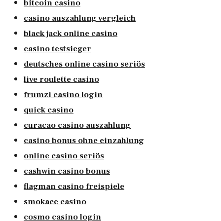
bitcoin casino
casino auszahlung vergleich
black jack online casino
casino testsieger
deutsches online casino seriös
live roulette casino
frumzi casino login
quick casino
curacao casino auszahlung
casino bonus ohne einzahlung
online casino seriös
cashwin casino bonus
flagman casino freispiele
smokace casino
cosmo casino login