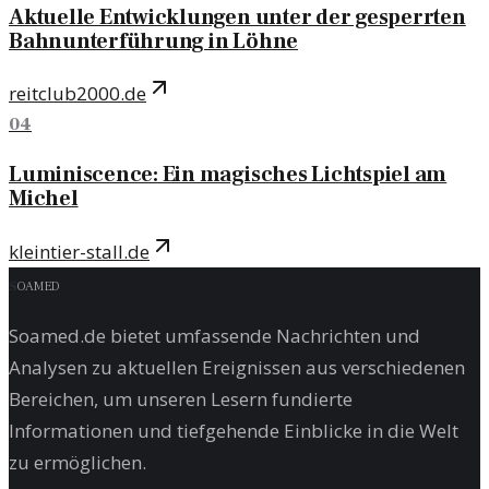
Aktuelle Entwicklungen unter der gesperrten
Bahnunterführung in Löhne
reitclub2000.de
04
Luminiscence: Ein magisches Lichtspiel am
Michel
kleintier-stall.de
s
oamed
Soamed.de bietet umfassende Nachrichten und
Analysen zu aktuellen Ereignissen aus verschiedenen
Bereichen, um unseren Lesern fundierte
Informationen und tiefgehende Einblicke in die Welt
zu ermöglichen.