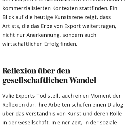
kommerzialisierten Kontexten stattfinden. Ein
Blick auf die heutige Kunstszene zeigt, dass
Artists, die das Erbe von Export weitertragen,
nicht nur Anerkennung, sondern auch
wirtschaftlichen Erfolg finden.
Reflexion über den
gesellschaftlichen Wandel
Valie Exports Tod stellt auch einen Moment der
Reflexion dar. Ihre Arbeiten schufen einen Dialog
über das Verständnis von Kunst und deren Rolle
in der Gesellschaft. In einer Zeit, in der soziale