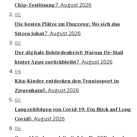
7. August 2026
Chip-Testlösung
02
Die besten Plätze im Flugzeug: Wo sich das
7. August 2026
Sitzen lohnt
03
Der digitale Behördenbrief: Warum De-Mail
7. August 2026
hinter Apps zurückbleibt
04
Kita-Kinder entdecken den Tennissport in
6. August 2026
Ziegenhain
05
Langzeitfolgen von Covid-19: Ein Blick auf Long
6. August 2026
Covid
06