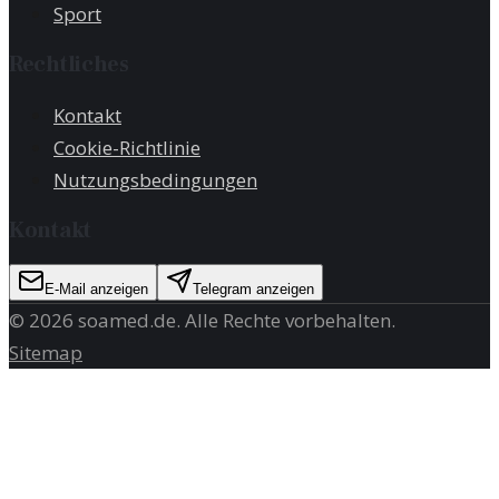
Sport
Rechtliches
Kontakt
Cookie-Richtlinie
Nutzungsbedingungen
Kontakt
E-Mail anzeigen
Telegram anzeigen
©
2026
soamed.de
. Alle Rechte vorbehalten.
Sitemap