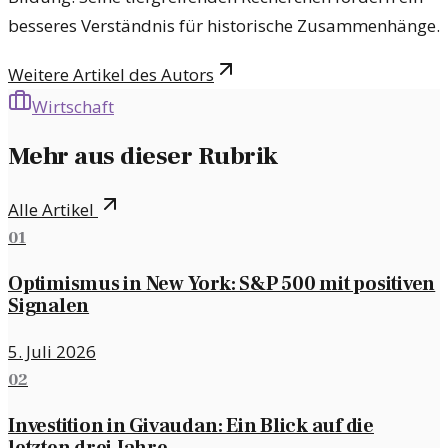
besseres Verständnis für historische Zusammenhänge.
Weitere Artikel des Autors
Wirtschaft
Mehr aus dieser Rubrik
Alle Artikel
01
Optimismus in New York: S&P 500 mit positiven
Signalen
5. Juli 2026
02
Investition in Givaudan: Ein Blick auf die
letzten drei Jahre