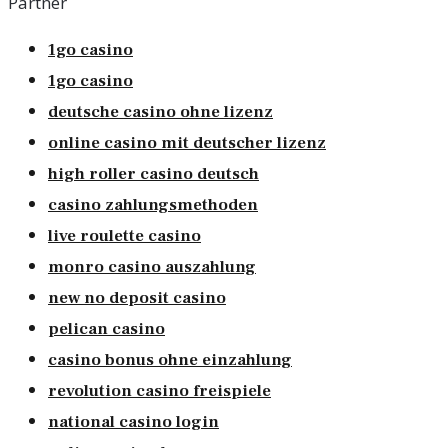
Partner
1go casino
1go casino
deutsche casino ohne lizenz
online casino mit deutscher lizenz
high roller casino deutsch
casino zahlungsmethoden
live roulette casino
monro casino auszahlung
new no deposit casino
pelican casino
casino bonus ohne einzahlung
revolution casino freispiele
national casino login