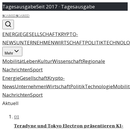
Tagesausgabe
Seit 2017
·
Tagesausgabe
s
oamed
s
oamed
ENERGIE
GESELLSCHAFT
KRYPTO-
NEWS
UNTERNEHMEN
WIRTSCHAFT
POLITIK
TECHNOLO
Mehr
Mobilität
Leben
Kultur
Wissenschaft
Regionale
Nachrichten
Sport
Energie
Gesellschaft
Krypto-
News
Unternehmen
Wirtschaft
Politik
Technologie
Mobilit
Nachrichten
Sport
Aktuell
01
Teradyne und Tokyo Electron präsentieren KI-