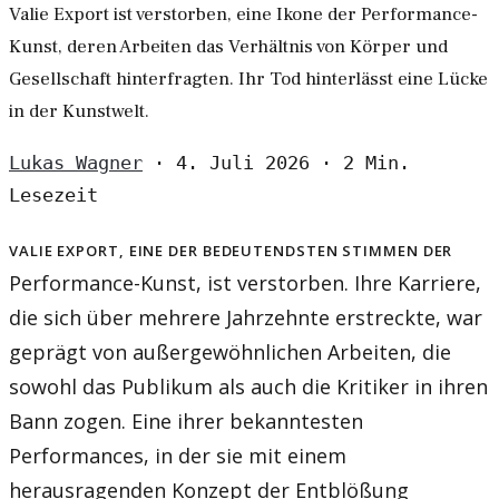
Valie Export ist verstorben, eine Ikone der Performance-
Kunst, deren Arbeiten das Verhältnis von Körper und
Gesellschaft hinterfragten. Ihr Tod hinterlässt eine Lücke
in der Kunstwelt.
Lukas Wagner
·
4. Juli 2026
·
2 Min.
Lesezeit
Valie Export, eine der bedeutendsten Stimmen der
Performance-Kunst, ist verstorben. Ihre Karriere,
die sich über mehrere Jahrzehnte erstreckte, war
geprägt von außergewöhnlichen Arbeiten, die
sowohl das Publikum als auch die Kritiker in ihren
Bann zogen. Eine ihrer bekanntesten
Performances, in der sie mit einem
herausragenden Konzept der Entblößung