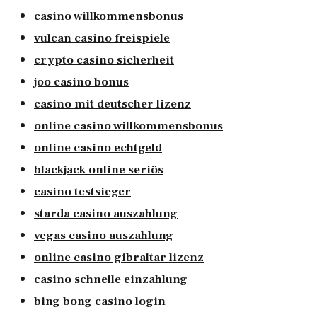
casino willkommensbonus
vulcan casino freispiele
crypto casino sicherheit
joo casino bonus
casino mit deutscher lizenz
online casino willkommensbonus
online casino echtgeld
blackjack online seriös
casino testsieger
starda casino auszahlung
vegas casino auszahlung
online casino gibraltar lizenz
casino schnelle einzahlung
bing bong casino login