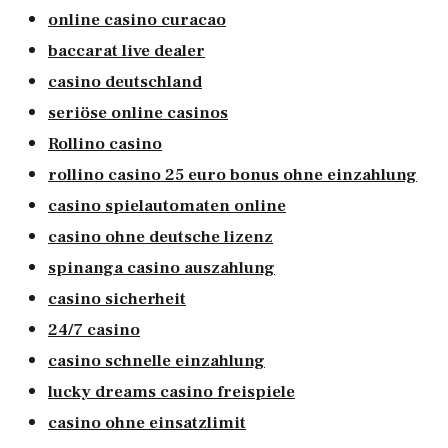
online casino curacao
baccarat live dealer
casino deutschland
seriöse online casinos
Rollino casino
rollino casino 25 euro bonus ohne einzahlung
casino spielautomaten online
casino ohne deutsche lizenz
spinanga casino auszahlung
casino sicherheit
24/7 casino
casino schnelle einzahlung
lucky dreams casino freispiele
casino ohne einsatzlimit