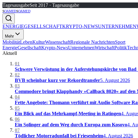
Tagesausgabe
Seit 2017
·
Tagesausgabe
s
oamed
s
oamed
ENERGIE
GESELLSCHAFT
KRYPTO-NEWS
UNTERNEHMEN
Mehr
Mobilität
Leben
Kultur
Wissenschaft
Regionale Nachrichten
Sport
Energie
Gesellschaft
Krypto-News
Unternehmen
Wirtschaft
Politik
Techn
Aktuell
01
Schwere Verwüstung in der Auferstehungskirche von Bad
02
BVB scheinbar kurz vor Rekordtransfer
5. August 2026
03
Commodore bringt Klapphandy »Callback 8020« auf den
04
Fette Angebote: Thomann verführt mit Audio Software Ra
05
Ein Blick auf das Mehrkampf-Meeting in Ratingen
4. Augu
06
Ein Solinger auf dem Weg durch Europa zum Kosovo
4. Au
07
Tödlicher Motorradunfall bei Friesenheim
4. August 2026