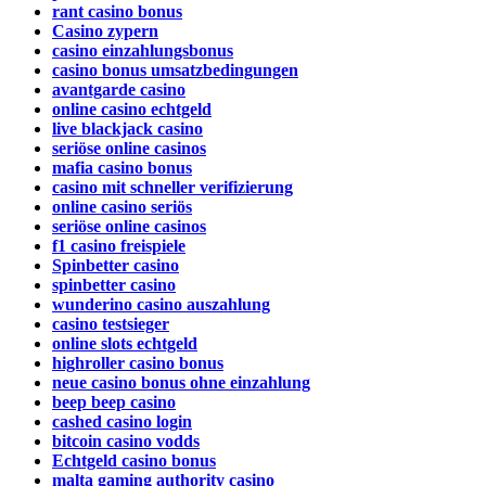
rant casino bonus
Casino zypern
casino einzahlungsbonus
casino bonus umsatzbedingungen
avantgarde casino
online casino echtgeld
live blackjack casino
seriöse online casinos
mafia casino bonus
casino mit schneller verifizierung
online casino seriös
seriöse online casinos
f1 casino freispiele
Spinbetter casino
spinbetter casino
wunderino casino auszahlung
casino testsieger
online slots echtgeld
highroller casino bonus
neue casino bonus ohne einzahlung
beep beep casino
cashed casino login
bitcoin casino vodds
Echtgeld casino bonus
malta gaming authority casino