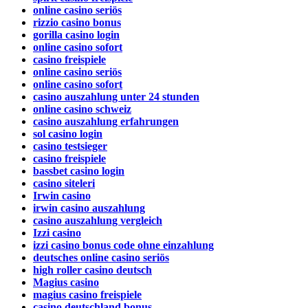
online casino seriös
rizzio casino bonus
gorilla casino login
online casino sofort
casino freispiele
online casino seriös
online casino sofort
casino auszahlung unter 24 stunden
online casino schweiz
casino auszahlung erfahrungen
sol casino login
casino testsieger
casino freispiele
bassbet casino login
casino siteleri
Irwin casino
irwin casino auszahlung
casino auszahlung vergleich
Izzi casino
izzi casino bonus code ohne einzahlung
deutsches online casino seriös
high roller casino deutsch
Magius casino
magius casino freispiele
casino deutschland bonus