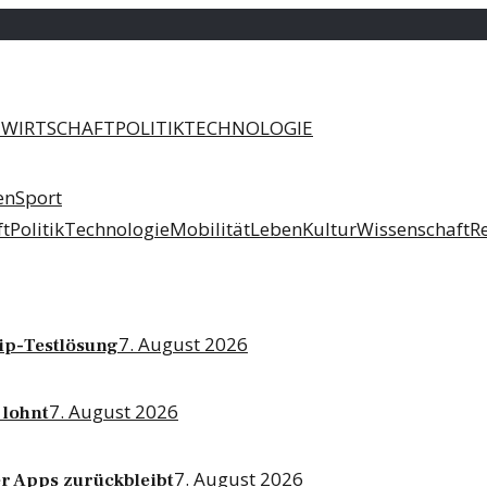
N
WIRTSCHAFT
POLITIK
TECHNOLOGIE
en
Sport
ft
Politik
Technologie
Mobilität
Leben
Kultur
Wissenschaft
R
7. August 2026
ip-Testlösung
7. August 2026
 lohnt
7. August 2026
r Apps zurückbleibt