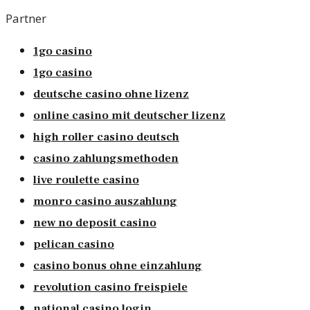
Partner
1go casino
1go casino
deutsche casino ohne lizenz
online casino mit deutscher lizenz
high roller casino deutsch
casino zahlungsmethoden
live roulette casino
monro casino auszahlung
new no deposit casino
pelican casino
casino bonus ohne einzahlung
revolution casino freispiele
national casino login