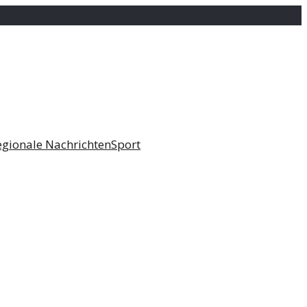
egionale Nachrichten
Sport