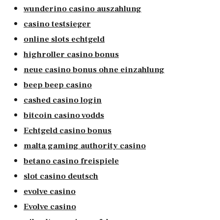
wunderino casino auszahlung
casino testsieger
online slots echtgeld
highroller casino bonus
neue casino bonus ohne einzahlung
beep beep casino
cashed casino login
bitcoin casino vodds
Echtgeld casino bonus
malta gaming authority casino
betano casino freispiele
slot casino deutsch
evolve casino
Evolve casino