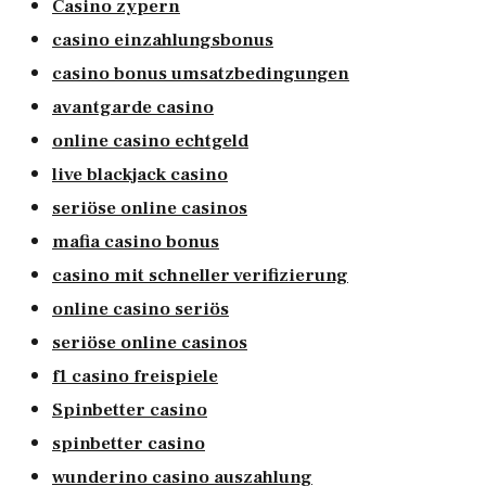
Casino zypern
casino einzahlungsbonus
casino bonus umsatzbedingungen
avantgarde casino
online casino echtgeld
live blackjack casino
seriöse online casinos
mafia casino bonus
casino mit schneller verifizierung
online casino seriös
seriöse online casinos
f1 casino freispiele
Spinbetter casino
spinbetter casino
wunderino casino auszahlung