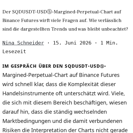
Der SQDUSDT-USDⓈ-Margined-Perpetual-Chart auf
Binance Futures wirft viele Fragen auf. Wie verlässlich
sind die dargestellten Trends und was bleibt unbeachtet?
Nina Schneider
·
15. Juni 2026
·
1 Min.
Lesezeit
Im Gespräch über den SQDUSDT-USDⓈ-
Margined-Perpetual-Chart auf Binance Futures
wird schnell klar, dass die Komplexität dieser
Handelsinstrumente oft unterschätzt wird. Viele,
die sich mit diesem Bereich beschäftigen, wiesen
darauf hin, dass die ständig wechselnden
Marktbedingungen und die damit verbundenen
Risiken die Interpretation der Charts nicht gerade