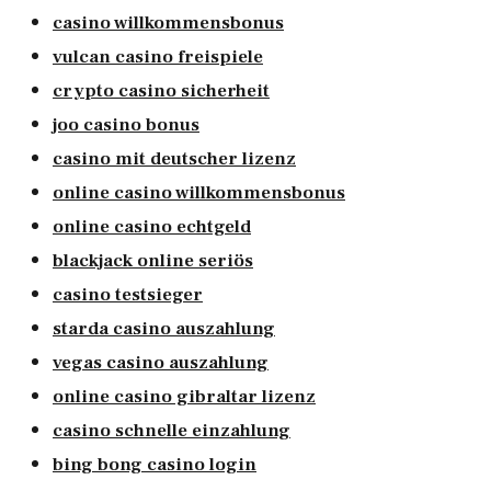
casino willkommensbonus
vulcan casino freispiele
crypto casino sicherheit
joo casino bonus
casino mit deutscher lizenz
online casino willkommensbonus
online casino echtgeld
blackjack online seriös
casino testsieger
starda casino auszahlung
vegas casino auszahlung
online casino gibraltar lizenz
casino schnelle einzahlung
bing bong casino login