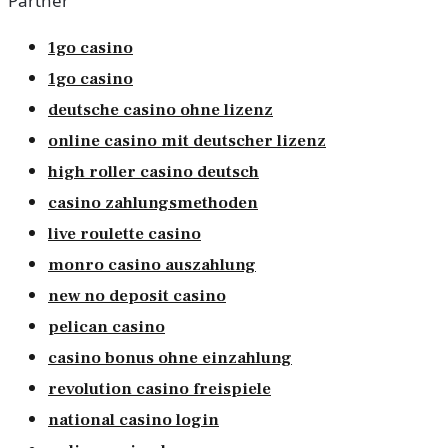
Partner
1go casino
1go casino
deutsche casino ohne lizenz
online casino mit deutscher lizenz
high roller casino deutsch
casino zahlungsmethoden
live roulette casino
monro casino auszahlung
new no deposit casino
pelican casino
casino bonus ohne einzahlung
revolution casino freispiele
national casino login