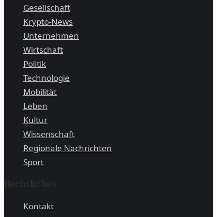
Gesellschaft
Krypto-News
Unternehmen
Wirtschaft
Politik
Technologie
Mobilität
Leben
Kultur
Wissenschaft
Regionale Nachrichten
Sport
Rechtliches
Kontakt