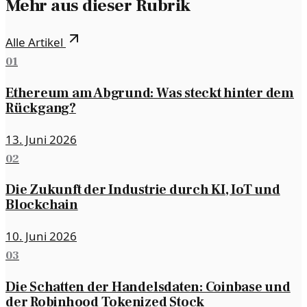
Mehr aus dieser Rubrik
Alle Artikel
01
Ethereum am Abgrund: Was steckt hinter dem
Rückgang?
13. Juni 2026
02
Die Zukunft der Industrie durch KI, IoT und
Blockchain
10. Juni 2026
03
Die Schatten der Handelsdaten: Coinbase und
der Robinhood Tokenized Stock