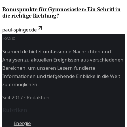
Bonuspunkte für Gymnasiasten: Ein Schritt in
die richtige Richtung?
paul-spinger.de
s
oamed
Soamed.de bietet umfassende Nachrichten und
Analysen zu aktuellen Ereignissen aus verschiedenen
Bereichen, um unseren Lesern fundierte
Informationen und tiefgehende Einblicke in die Welt
zu ermöglichen.
Seit 2017
·
Redaktion
Rubriken
Energie