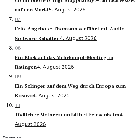
Commodore bringt Klapphandy »Callback 8020«
5. August 2026
auf den Markt
07
Fette Angebote: Thomann verführt mit Audio
4. August 2026
Software Rabatten
08
Ein Blick auf das Mehrkampf-Meeting in
4. August 2026
Ratingen
09
Ein Solinger auf dem Weg durch Europa zum
4. August 2026
Kosovo
10
4.
Tödlicher Motorradunfall bei Friesenheim
August 2026