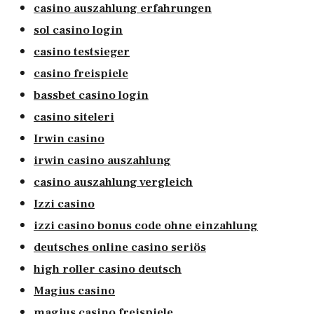
casino auszahlung erfahrungen
sol casino login
casino testsieger
casino freispiele
bassbet casino login
casino siteleri
Irwin casino
irwin casino auszahlung
casino auszahlung vergleich
Izzi casino
izzi casino bonus code ohne einzahlung
deutsches online casino seriös
high roller casino deutsch
Magius casino
magius casino freispiele