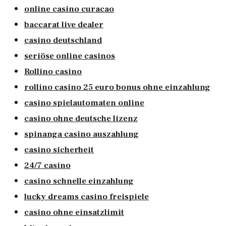
online casino curacao
baccarat live dealer
casino deutschland
seriöse online casinos
Rollino casino
rollino casino 25 euro bonus ohne einzahlung
casino spielautomaten online
casino ohne deutsche lizenz
spinanga casino auszahlung
casino sicherheit
24/7 casino
casino schnelle einzahlung
lucky dreams casino freispiele
casino ohne einsatzlimit