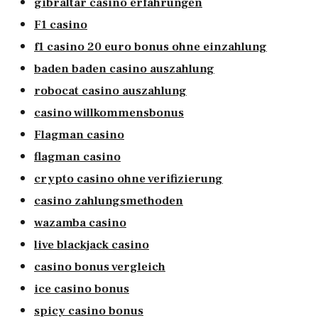
gibraltar casino erfahrungen
F1 casino
f1 casino 20 euro bonus ohne einzahlung
baden baden casino auszahlung
robocat casino auszahlung
casino willkommensbonus
Flagman casino
flagman casino
crypto casino ohne verifizierung
casino zahlungsmethoden
wazamba casino
live blackjack casino
casino bonus vergleich
ice casino bonus
spicy casino bonus