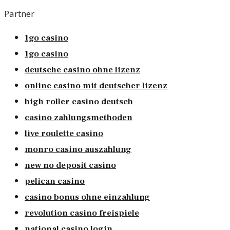
Partner
1go casino
1go casino
deutsche casino ohne lizenz
online casino mit deutscher lizenz
high roller casino deutsch
casino zahlungsmethoden
live roulette casino
monro casino auszahlung
new no deposit casino
pelican casino
casino bonus ohne einzahlung
revolution casino freispiele
national casino login