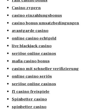
rant casino bonus
Casino zypern
casino einzahlungsbonus
casino bonus umsatzbedingungen
avantgarde casino
online casino echtgeld
live blackjack casino
seriöse online casinos
mafia casino bonus
casino mit schneller verifizierung
online casino seriös
seriöse online casinos
f1 casino freispiele
Spinbetter casino
spinbetter casino