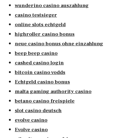
wunderino casino auszahlung
casino testsieger
online slots echtgeld
highroller casino bonus
neue casino bonus ohne einzahlung
beep beep casino
cashed casino login
bitcoin casino vodds
Echtgeld casino bonus
malta gaming authority casino
betano casino freispiele
slot casino deutsch
evolve casino
Evolve casino