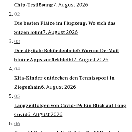
7. August 2026
Chip-Testlösung
02
Die besten Plätze im Flugzeug: Wo sich das
7. August 2026
Sitzen lohnt
03
Der digitale Behördenbrief: Warum De-Mail
7. August 2026
hinter Apps zurückbleibt
04
Kita-Kinder entdecken den Tennissport in
6. August 2026
Ziegenhain
05
Langzeitfolgen von Covid-19: Ein Blick auf Long
6. August 2026
Covid
06