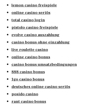
lemon casino freispiele
online casino seriös
total casino login
pistolo casino freispiele
evolve casino auszahlung
casino bonus ohne einzahlung
live roulette casino
online casino bonus
casino bonus umsatzbedingungen
888 casino bonus
1go casino bonus
deutsches online casino seriös
posido casino
rant casino bonus