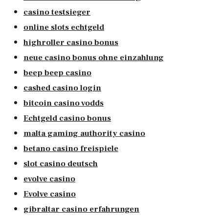
casino testsieger
online slots echtgeld
highroller casino bonus
neue casino bonus ohne einzahlung
beep beep casino
cashed casino login
bitcoin casino vodds
Echtgeld casino bonus
malta gaming authority casino
betano casino freispiele
slot casino deutsch
evolve casino
Evolve casino
gibraltar casino erfahrungen