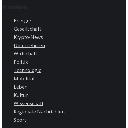
Rubriken
Energie
Gesellschaft
Krypto-News
Unternehmen
Wirtschaft
Politik
Technologie
Mobilität
Leben
Kultur
Wissenschaft
Regionale Nachrichten
Sport