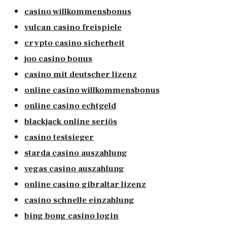
casino willkommensbonus
vulcan casino freispiele
crypto casino sicherheit
joo casino bonus
casino mit deutscher lizenz
online casino willkommensbonus
online casino echtgeld
blackjack online seriös
casino testsieger
starda casino auszahlung
vegas casino auszahlung
online casino gibraltar lizenz
casino schnelle einzahlung
bing bong casino login