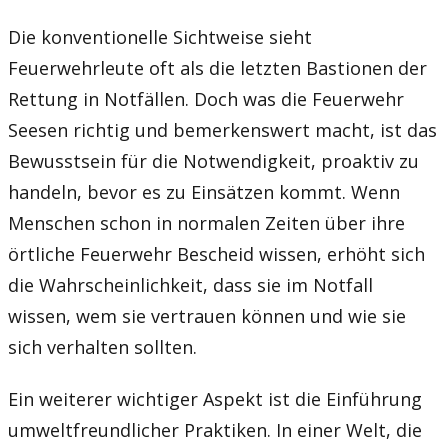
Die konventionelle Sichtweise sieht
Feuerwehrleute oft als die letzten Bastionen der
Rettung in Notfällen. Doch was die Feuerwehr
Seesen richtig und bemerkenswert macht, ist das
Bewusstsein für die Notwendigkeit, proaktiv zu
handeln, bevor es zu Einsätzen kommt. Wenn
Menschen schon in normalen Zeiten über ihre
örtliche Feuerwehr Bescheid wissen, erhöht sich
die Wahrscheinlichkeit, dass sie im Notfall
wissen, wem sie vertrauen können und wie sie
sich verhalten sollten.
Ein weiterer wichtiger Aspekt ist die Einführung
umweltfreundlicher Praktiken. In einer Welt, die