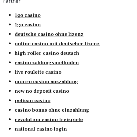
Partner
1go casino
1go casino
deutsche casino ohne lizenz
online casino mit deutscher lizenz
high roller casino deutsch
casino zahlungsmethoden
live roulette casino
monro casino auszahlung
new no deposit casino
pelican casino
casino bonus ohne einzahlung
revolution casino freispiele
national casino login