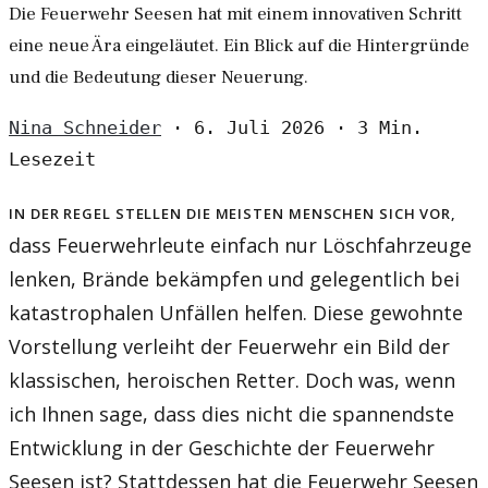
Die Feuerwehr Seesen hat mit einem innovativen Schritt
eine neue Ära eingeläutet. Ein Blick auf die Hintergründe
und die Bedeutung dieser Neuerung.
Nina Schneider
·
6. Juli 2026
·
3 Min.
Lesezeit
In der Regel stellen die meisten Menschen sich vor,
dass Feuerwehrleute einfach nur Löschfahrzeuge
lenken, Brände bekämpfen und gelegentlich bei
katastrophalen Unfällen helfen. Diese gewohnte
Vorstellung verleiht der Feuerwehr ein Bild der
klassischen, heroischen Retter. Doch was, wenn
ich Ihnen sage, dass dies nicht die spannendste
Entwicklung in der Geschichte der Feuerwehr
Seesen ist? Stattdessen hat die Feuerwehr Seesen