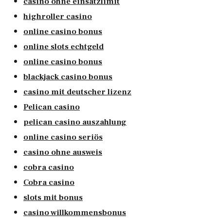
casino ohne einsatzlimit
highroller casino
online casino bonus
online slots echtgeld
online casino bonus
blackjack casino bonus
casino mit deutscher lizenz
Pelican casino
pelican casino auszahlung
online casino seriös
casino ohne ausweis
cobra casino
Cobra casino
slots mit bonus
casino willkommensbonus